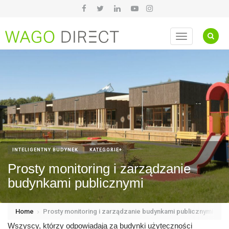
Toggle
navigation
INTELIGENTNY BUDYNEK
KATEGORIE+
Prosty monitoring i zarządzanie
budynkami publicznymi
Home
Prosty monitoring i zarządzanie budynkami publicznymi
Wszyscy, którzy odpowiadają za budynki użyteczności