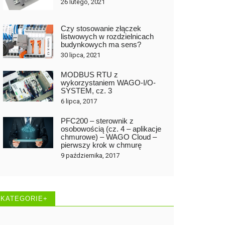
26 lutego, 2021
Czy stosowanie złączek
listwowych w rozdzielnicach
budynkowych ma sens?
30 lipca, 2021
MODBUS RTU z
wykorzystaniem WAGO-I/O-
SYSTEM, cz. 3
6 lipca, 2017
PFC200 – sterownik z
osobowością (cz. 4 – aplikacje
chmurowe) – WAGO Cloud –
pierwszy krok w chmurę
9 października, 2017
KATEGORIE+