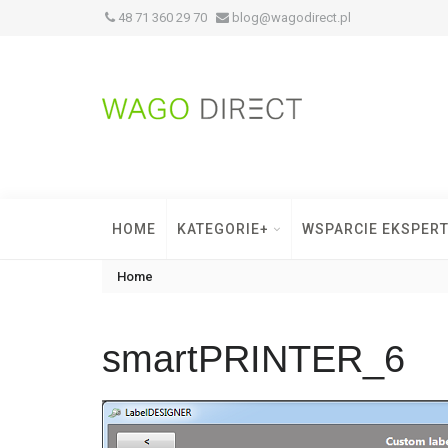
48 71 360 29 70
blog@wagodirect.pl
HOME
KATEGORIE+
WSPARCIE EKSPER
Home
smartPRINTER_6