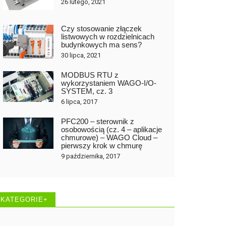
26 lutego, 2021
Czy stosowanie złączek
listwowych w rozdzielnicach
budynkowych ma sens?
30 lipca, 2021
MODBUS RTU z
wykorzystaniem WAGO-I/O-
SYSTEM, cz. 3
6 lipca, 2017
PFC200 – sterownik z
osobowością (cz. 4 – aplikacje
chmurowe) – WAGO Cloud –
pierwszy krok w chmurę
9 października, 2017
KATEGORIE+