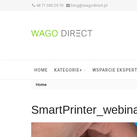
48 71 360 29 70
blog@wagodirect.pl
HOME
KATEGORIE+
WSPARCIE EKSPER
Home
SmartPrinter_webin