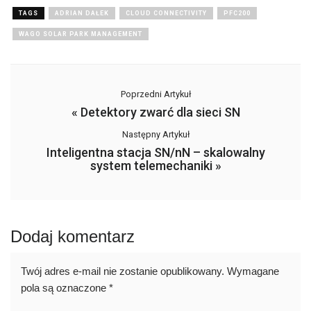
TAGS
ADRIAN DAŁEK
CLOUD CONNECTIVITY
PFC200
WAGO SOLAR PARK MANAGEMENT
Poprzedni Artykuł
«
Detektory zwarć dla sieci SN
Następny Artykuł
Inteligentna stacja SN/nN – skalowalny
system telemechaniki
»
Dodaj komentarz
Twój adres e-mail nie zostanie opublikowany.
Wymagane
pola są oznaczone
*